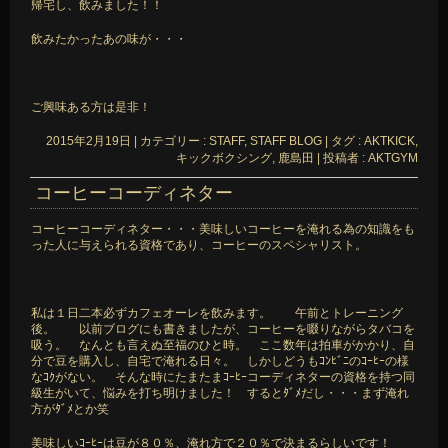
帰宅し、飲みました！！
飲みたかったあの味が・・・
ご興味ある方は是非！
2015年2月19日
|
カテゴリー :
STAFF, STAFF BLOG
|
タグ :
AKTKICK
,
キックボクシング
,
鹿島田
|
投稿者 : AKTGYM
コーヒーコーディネター
コーヒーコーディネター・・・美味しいコーヒーを淹れる為の知識をも
った人に与えられる資格であり、コーヒーのスペシャリスト。
私は１日二本必ずカフェオーレを飲みます。 午前とトレーニング
後。 以前ブログにも書きましたが、コーヒーを啜りながらタバコを
吸う。 なんとも言えぬ至福のひと時。 ここ数年は拍車がかかり、自
分で豆を購入し、自宅で淹れる日々。 しかしどうもｺﾝﾋﾞﾆのｺｰﾋｰの様
なｺｸがない。 そんな時にたまたまｺｰﾋｰコーディネターの資格を持つ同
級生がいて、悩みを打ち明けました！ するとﾀﾞﾒだし・・・まず淹れ
方がﾀﾞﾒとか笑
美味しいｺｰﾋｰは豆が８０％、淹れ方で２０％で決まるらしいです！