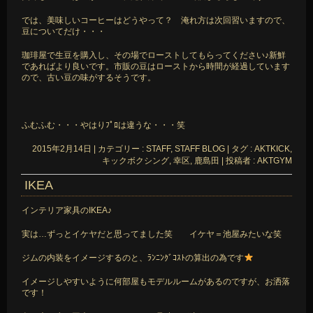
では、美味しいコーヒーはどうやって？ 淹れ方は次回習いますので、
豆についてだけ・・・
珈琲屋で生豆を購入し、その場でローストしてもらってください♪新鮮
であればより良いです。市販の豆はローストから時間が経過しています
ので、古い豆の味がするそうです。
ふむふむ・・・やはりﾌﾟﾛは違うな・・・笑
2015年2月14日
|
カテゴリー :
STAFF, STAFF BLOG
|
タグ :
AKTKICK
,
キックボクシング
,
幸区
,
鹿島田
|
投稿者 : AKTGYM
IKEA
インテリア家具のIKEA♪
実は…ずっとイケヤだと思ってました笑 イケヤ＝池屋みたいな笑
ジムの内装をイメージするのと、ﾗﾝﾆﾝｸﾞｺｽﾄの算出の為です
イメージしやすいように何部屋もモデルルームがあるのですが、お洒落
です！