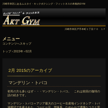
川崎市幸区にあるムエタイ・キックボクシング・フィットネスの本格的GYM
川崎市幸区戸手本町１丁目７０ １Ｆ
メニュー
コンテンツへスキップ
トップ
›
2015年
›
02月
2月 2015
のアーカイブ
マンデリン・トバコ
初耳の方も多いはず・・・マンデリン・トバコ。 これは前回の珈琲の
話の続きです。
マンデリン・トバコ＝アジア最大のコーヒー生産地インドネシア・トバ
湖周辺で生産された、コーヒー豆。苦味系。なめらかで濃厚なコクと苦