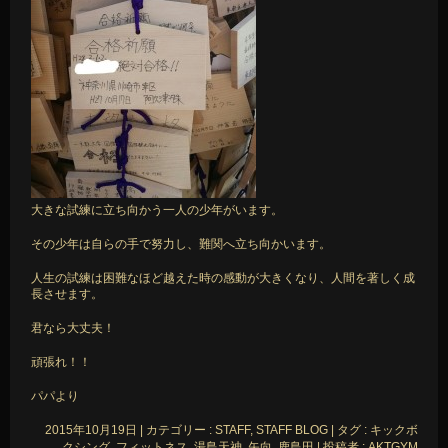
大きな試練に立ち向かう一人の少年がいます。
その少年は自らの手で努力し、難関へ立ち向かいます。
人生の試練は困難なほど越えた時の感動が大きくなり、人間を著しく成
長させます。
君なら大丈夫！
頑張れ！！
パパより
2015年10月19日
|
カテゴリー :
STAFF, STAFF BLOG
|
タグ :
キックボ
クシング
,
フィットネス
,
湯島天神
,
矢向
,
鹿島田
|
投稿者 : AKTGYM