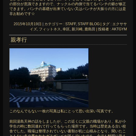
の部分が意識できますので、ナックルの内側で当てるパンチの癖が修正
できます。パンチの基礎が出来ていない又はパンチが大振りの方には是
非お勧めです☆
2015年10月19日
|
カテゴリー :
STAFF, STAFF BLOG
|
タグ :
エクササ
イズ
,
フィットネス
,
幸区
,
新川崎
,
鹿島田
|
投稿者 : AKTGYM
親孝行
このなんでもない一枚の写真は私にとって思い出深い写真です。
前回湯島天神の話をしましたが、この近くに父親の職場があり、私が小
学生の時に数回連れて行ってもらった場所です。当時は歴史ある古い校
舎でした。職場は整理されていない書類が机に山積みとなり、聞いたこ
ともない名の書かれたガスボンベが並んでいたのを、今でも鮮明に覚え