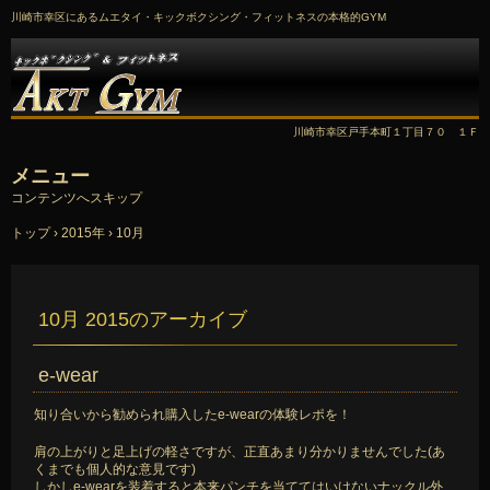
川崎市幸区にあるムエタイ・キックボクシング・フィットネスの本格的GYM
川崎市幸区戸手本町１丁目７０ １Ｆ
メニュー
コンテンツへスキップ
トップ
›
2015年
›
10月
10月 2015
のアーカイブ
e-wear
知り合いから勧められ購入したe-wearの体験レポを！
肩の上がりと足上げの軽さですが、正直あまり分かりませんでした(あ
くまでも個人的な意見です)
しかしe-wearを装着すると本来パンチを当ててはいけないナックル外