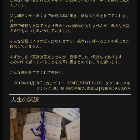
ています。
父は朝早くから遅くまで家族の為に働き、愛情深く私を育ててくれまし
た。
寡黙で厳格な父親であまり褒められた記憶がありませんが、尊大な父親
の背中をいつも追いかけていました。
そんな父親は７０才近くになりますが、親孝行と呼べることを私はまだ
何もしていません。
恥ずかしさで直接は言えませんが、親孝行したい気持ちはあります･･･
と心の中で思っていることを文章に書きとめておこうと思います。
こんな俺を育ててくれて有難う。
2015年10月19日
|
カテゴリー :
STAFF, STAFF BLOG
|
タグ :
キックボ
クシング
,
新川崎
,
阿久津岳之
,
鹿島田
|
投稿者 : AKTGYM
人生の試練