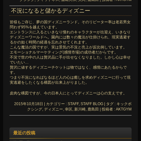
不況になると儲かるディズニー
皆様もご存じ、夢の国ディズニーランド。そのリピーター率は老若男女
問わず95%を越えています。
エントランスに入るといきなり憧れのキャラクターが出迎え、いきなり
ディズニーワールドへ。園内には数々の魔法が仕掛けられ、現実逃避す
るかの如く時間の経過を忘れさせてくれます。
こんな魔法の国ですが、実は景気の不況と売上が反比例しています。
エモーショナルマーケティング(感情市場)の成功者だからです。
不況で世の中の人は贅沢品に手が出せなくなりました。しかし心は幸せ
でいたい…
贅沢に値するディズニーチケットは物ではなく、感情にあたるからで
す。
つまり不況になればなるほど人の心は癒しを求めディズニーに行って現
実逃避をしたくなる構図が出来上がりました。
皮肉な構図ですが、今の日本人にとってディズニーは心の支えです。
2015年10月18日
|
カテゴリー :
STAFF, STAFF BLOG
|
タグ :
キックボ
クシング
,
ディズニー
,
幸区
,
新川崎
,
鹿島田
|
投稿者 : AKTGYM
最近の投稿