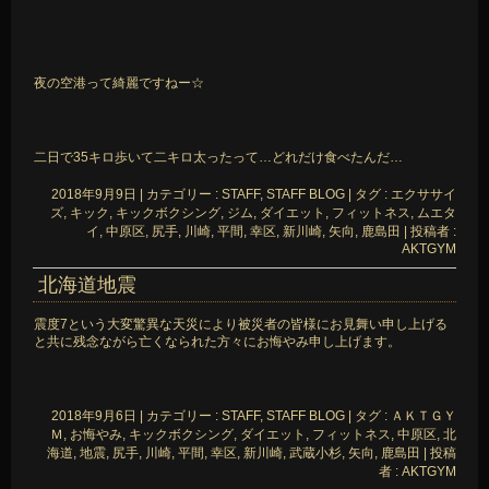
夜の空港って綺麗ですねー☆
二日で35キロ歩いて二キロ太ったって…どれだけ食べたんだ…
2018年9月9日
|
カテゴリー :
STAFF, STAFF BLOG
|
タグ :
エクササイ
ズ
,
キック
,
キックボクシング
,
ジム
,
ダイエット
,
フィットネス
,
ムエタ
イ
,
中原区
,
尻手
,
川崎
,
平間
,
幸区
,
新川崎
,
矢向
,
鹿島田
|
投稿者 :
AKTGYM
北海道地震
震度7という大変驚異な天災により被災者の皆様にお見舞い申し上げる
と共に残念ながら亡くなられた方々にお悔やみ申し上げます。
2018年9月6日
|
カテゴリー :
STAFF, STAFF BLOG
|
タグ :
ＡＫＴＧＹ
Ｍ
,
お悔やみ
,
キックボクシング
,
ダイエット
,
フィットネス
,
中原区
,
北
海道
,
地震
,
尻手
,
川崎
,
平間
,
幸区
,
新川崎
,
武蔵小杉
,
矢向
,
鹿島田
|
投稿
者 : AKTGYM