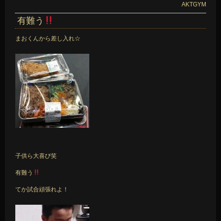
AKTGYM
有難う
まおくんから差し入れ☆
子供ら大喜び笑
有難う
てか試合頑張れよ！