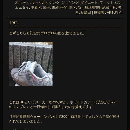
ズ
,
キック
,
キックボクシング
,
ジョギング
,
ダイエット
,
フィットネス
,
ムエタイ
,
中原区
,
尻手
,
川崎
,
平間
,
幸区
,
新川崎
,
格闘技
,
武蔵小杉
,
矢
向
,
鹿島田
|
投稿者 : AKTGYM
DC
まずこちらも記念にボロボロの靴を(捨てました)
これはDCというメーカーなのですが、ホワイトカラーに光沢シルバー
のエンブレムと一目惚れして購入したのを覚えてます。
月平均多摩川ウォーキングだけで200キロ移動してましたので底が擦り
きれてしまいました。