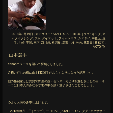
2018年9月19日
|
カテゴリー :
STAFF, STAFF BLOG
|
タグ :
キック
,
キ
ックボクシング
,
ジム
,
ダイエット
,
フィットネス
,
ムエタイ
,
中原区
,
尻
手
,
川崎
,
平間
,
幸区
,
新川崎
,
格闘技
,
武蔵小杉
,
矢向
,
鹿島田
|
投稿者 :
AKTGYM
山本選手
Yahooニュースを開いて愕然としました。
皆様ご存じの様に山本KID選手がお亡くなりになった記事です。
他の格闘家とは異質で野生の感・センス、何より殺意むき出しの目・オ
ーラは日本人のみならず世界中を熱く魅了させたことでしょう。
心よりお悔やみ申し上げます。
2018年9月19日
|
カテゴリー :
STAFF, STAFF BLOG
|
タグ :
エクササイ