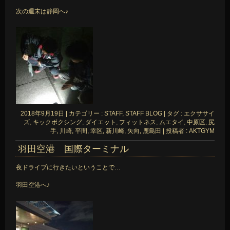
次の週末は静岡へ♪
2018年9月19日
|
カテゴリー :
STAFF, STAFF BLOG
|
タグ :
エクササイ
ズ
,
キックボクシング
,
ダイエット
,
フィットネス
,
ムエタイ
,
中原区
,
尻
手
,
川崎
,
平間
,
幸区
,
新川崎
,
矢向
,
鹿島田
|
投稿者 : AKTGYM
羽田空港 国際ターミナル
夜ドライブに行きたいということで…
羽田空港へ♪