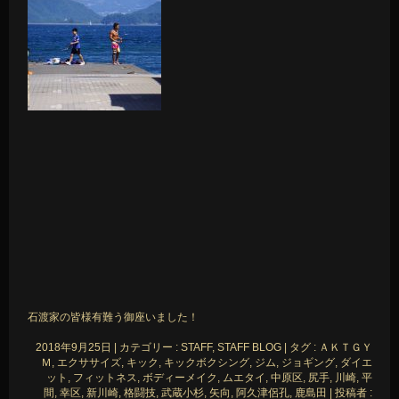
石渡家の皆様有難う御座いました！
2018年9月25日
|
カテゴリー :
STAFF, STAFF BLOG
|
タグ :
ＡＫＴＧＹ
Ｍ
,
エクササイズ
,
キック
,
キックボクシング
,
ジム
,
ジョギング
,
ダイエ
ット
,
フィットネス
,
ボディーメイク
,
ムエタイ
,
中原区
,
尻手
,
川崎
,
平
間
,
幸区
,
新川崎
,
格闘技
,
武蔵小杉
,
矢向
,
阿久津侶孔
,
鹿島田
|
投稿者 :