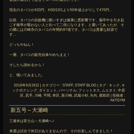
現在のタバコが420円、H30/10/1より50年値上がりして470円…
以前、タバコの自販機に吸いすぎは健康に悪影響です。脳卒中を引き起
こす確率が吸わない人と比べて二倍になります。と書いてあったが、そ
の隣には川崎市のタバコの年間約97億です。タバコは貴重な財源で
す…
どっちやねん！
一層、タバコの販売自体やめちまえ！
そしたら諦めるから！
と、嘆いてみました。
2018年9月26日
|
カテゴリー :
STAFF, STAFF BLOG
|
タグ :
キック
,
キ
ックボクシング
,
ダイエット
,
パーソナル
,
フィットネス
,
ムエタイ
,
中原
区
,
尻手
,
川崎
,
平間
,
幸区
,
新川崎
,
武蔵小杉
,
矢向
,
鹿島田
|
投稿者 :
AKTGYM
新五号～大瀬崎
三連休は富士山～大瀬崎へ♪
来週は試合で休日がありませんので、その分楽しんできました！