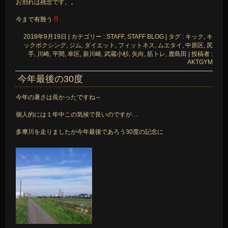
お別れは残念です。。
今まで有難う
2018年9月19日
|
カテゴリー :
STAFF, STAFF BLOG
|
タグ :
キック
,
キ
ックボクシング
,
ジム
,
ダイエット
,
フィットネス
,
ムエタイ
,
中原区
,
尻
手
,
川崎
,
平間
,
幸区
,
新川崎
,
武蔵小杉
,
矢向
,
筋トレ
,
鹿島田
|
投稿者 :
AKTGYM
今年最後の30度
今年の暑さは長かったですね～
個人的には１年中この気候で良いのですが…
多摩川を走りましたが今年最後であろう30度の記念に