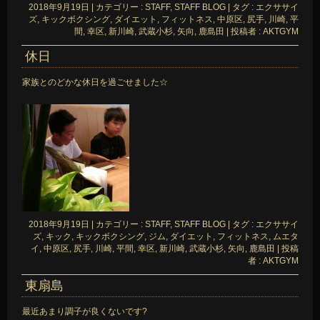
2018年9月19日
|
カテゴリー :
STAFF, STAFF BLOG
|
タグ :
エクササイ
ズ
,
キックボクシング
,
ダイエット
,
フィットネス
,
中原区
,
尻手
,
川崎
,
平
間
,
幸区
,
新川崎
,
武蔵小杉
,
矢向
,
鹿島田
|
投稿者 : AKTGYM
休日
家族とのどかな休日を過ごせました☆
2018年9月19日
|
カテゴリー :
STAFF, STAFF BLOG
|
タグ :
エクササイ
ズ
,
キック
,
キックボクシング
,
ジム
,
ダイエット
,
フィットネス
,
ムエタ
イ
,
中原区
,
尻手
,
川崎
,
平間
,
幸区
,
新川崎
,
武蔵小杉
,
矢向
,
鹿島田
|
投稿
者 : AKTGYM
東扇島
最近あまり調子が良くないです?