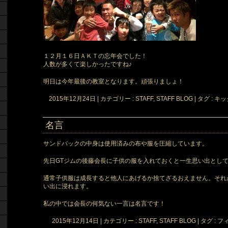
１２月１６日ＡＫＴの忘年会でした！
人数が多くて楽しかったですね♪
明日は今年最後の教室となります。頑張りましょ！
2015年12月24日
|
カテゴリー :
STAFF, STAFF BLOG
|
タグ :
キッ
名言
サンドバックの中身は使用済みの布や服を圧縮しています。
先日GTジムの後藤会長に子供の服を入れておくと一生思い出とし
通常子供服は成長すると他人にあげるか捨てざるおえません。それ
い出に浸れます。
私の中では会長の何気ない一言は名言です！
2015年12月14日
|
カテゴリー :
STAFF, STAFF BLOG
|
タグ :
フ