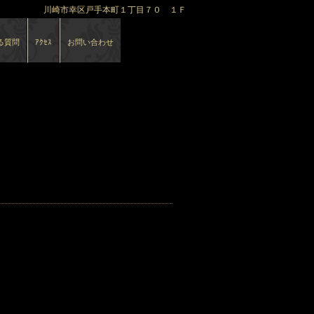
川崎市幸区戸手本町１丁目７０ １Ｆ
る質問
ｱｸｾｽ
お問い合わせ
カイブ