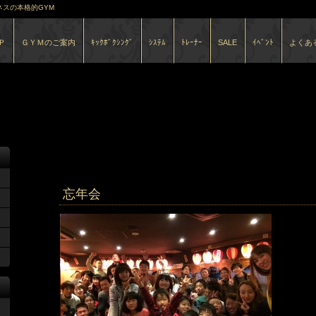
スの本格的GYM
Ｐ
ＧＹＭのご案内
ｷｯｸﾎﾞｸｼﾝｸﾞ
ｼｽﾃﾑ
ﾄﾚｰﾅｰ
SALE
ｲﾍﾞﾝﾄ
よくあ
12月 2015
のアー
忘年会