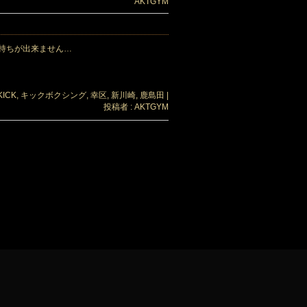
AKTGYM
持ちが出来ません…
KICK
,
キックボクシング
,
幸区
,
新川崎
,
鹿島田
|
投稿者 : AKTGYM