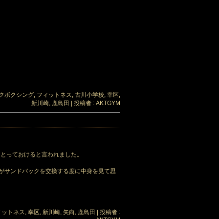
クボクシング
,
フィットネス
,
古川小学校
,
幸区
,
新川崎
,
鹿島田
|
投稿者 : AKTGYM
てとっておけると言われました。
がサンドバックを交換する度に中身を見て思
ィットネス
,
幸区
,
新川崎
,
矢向
,
鹿島田
|
投稿者 :