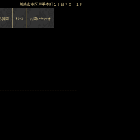
川崎市幸区戸手本町１丁目７０ １Ｆ
る質問
ｱｸｾｽ
お問い合わせ
イブ