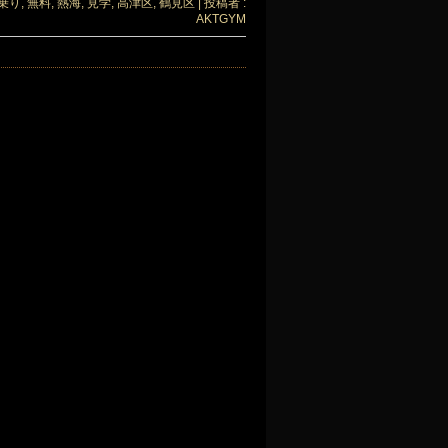
乗り
,
無料
,
熱海
,
見学
,
高津区
,
鶴見区
|
投稿者 :
AKTGYM