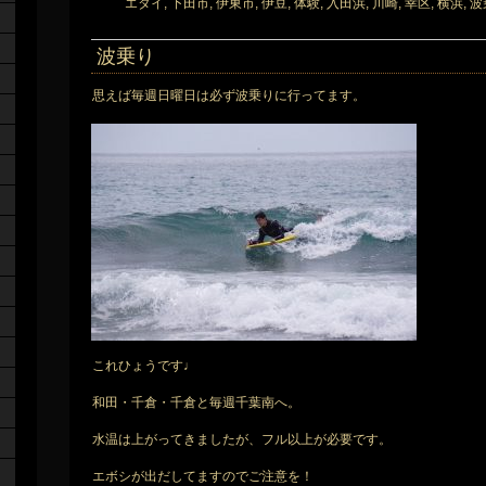
エタイ
,
下田市
,
伊東市
,
伊豆
,
体験
,
入田浜
,
川崎
,
幸区
,
横浜
,
波
波乗り
思えば毎週日曜日は必ず波乗りに行ってます。
これひょうです♩
和田・千倉・千倉と毎週千葉南へ。
水温は上がってきましたが、フル以上が必要です。
エボシが出だしてますのでご注意を！