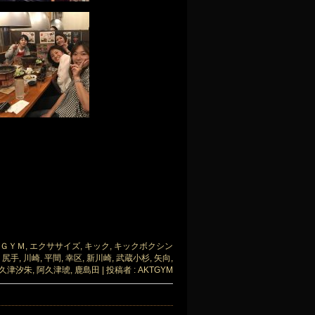
ＧＹＭ
,
エクササイズ
,
キック
,
キックボクシン
,
尻手
,
川崎
,
平間
,
幸区
,
新川崎
,
武蔵小杉
,
矢向
,
久津汐朱
,
阿久津琥
,
鹿島田
|
投稿者 : AKTGYM