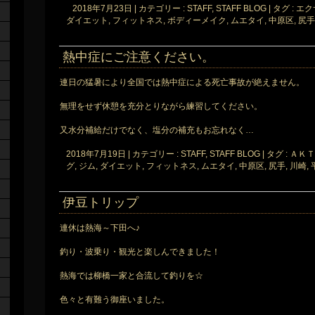
2018年7月23日
|
カテゴリー :
STAFF, STAFF BLOG
|
タグ :
エク
ダイエット
,
フィットネス
,
ボディーメイク
,
ムエタイ
,
中原区
,
尻手
熱中症にご注意ください。
連日の猛暑により全国では熱中症による死亡事故が絶えません。
無理をせず休憩を充分とりながら練習してください。
又水分補給だけでなく、塩分の補充もお忘れなく…
2018年7月19日
|
カテゴリー :
STAFF, STAFF BLOG
|
タグ :
ＡＫＴ
グ
,
ジム
,
ダイエット
,
フィットネス
,
ムエタイ
,
中原区
,
尻手
,
川崎
,
伊豆トリップ
連休は熱海～下田へ♪
釣り・波乗り・観光と楽しんできました！
熱海では柳橋一家と合流して釣りを☆
色々と有難う御座いました。