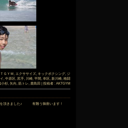
ＴＧＹＭ
,
エクササイズ
,
キックボクシング
,
ジ
イ
,
中原区
,
尻手
,
川崎
,
平間
,
幸区
,
新川崎
,
格闘
蔵小杉
,
矢向
,
筋トレ
,
鹿島田
|
投稿者 : AKTGYM
産を頂きました♪ 有難う御座います！