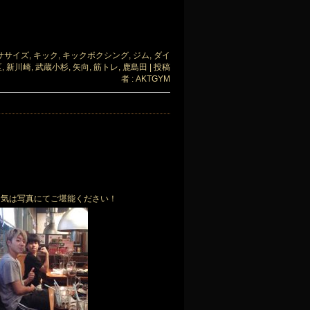
ササイズ
,
キック
,
キックボクシング
,
ジム
,
ダイ
区
,
新川崎
,
武蔵小杉
,
矢向
,
筋トレ
,
鹿島田
|
投稿
者 : AKTGYM
囲気は写真にてご堪能ください！