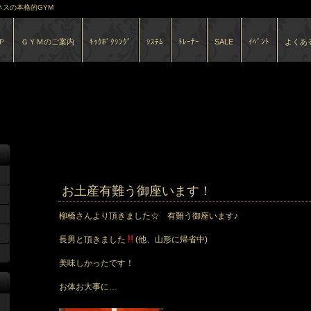
スの本格的GYM
Ｐ
ＧＹＭのご案内
ｷｯｸﾎﾞｸｼﾝｸﾞ
ｼｽﾃﾑ
ﾄﾚｰﾅｰ
SALE
ｲﾍﾞﾝﾄ
よくあ
7月 2018
のアーカ
お土産有難う御座います！
柳橋さんより頂きました☆ 有難う御座います♪
長男と頂きました
(他、山形に帰省中)
美味しかったです！
お体お大事に…