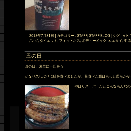
2018年7月31日
|
カテゴリー :
STAFF, STAFF BLOG
|
タグ :
ＡＫ
ギング
,
ダイエット
,
フィットネス
,
ボディーメイク
,
ムエタイ
,
中原
丑の日
丑の日、豪華に一匹を☆
かなり久しぶりに鰻を食べましたが、昔食べた鰻はもっと柔らかか
やはりスーパーだとこんなもんなの