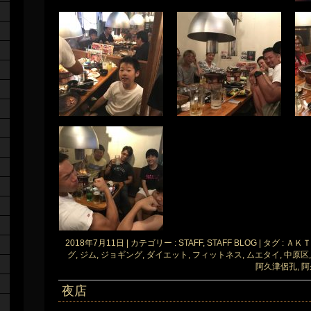
2018年7月11日
|
カテゴリー :
STAFF, STAFF BLOG
|
タグ :
ＡＫＴ
グ
,
ジム
,
ジョギング
,
ダイエット
,
フィットネス
,
ムエタイ
,
中原区
阿久津侶孔
,
阿
夜店