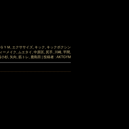
ＧＹＭ
,
エクササイズ
,
キック
,
キックボクシン
ィーメイク
,
ムエタイ
,
中原区
,
尻手
,
川崎
,
平間
,
蔵小杉
,
矢向
,
筋トレ
,
鹿島田
|
投稿者 : AKTGYM