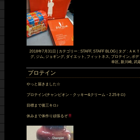
2018年7月31日
|
カテゴリー :
STAFF, STAFF BLOG
|
タグ :
ＡＫＴ
グ
,
ジム
,
ジョギング
,
ダイエット
,
フィットネス
,
プロテイン
,
ボデ
幸区
,
新川崎
,
武
プロテイン
やっと届きました☆
プロテイン(チャンピオン・クッキー&クリーム・2.25キロ)
目標まで後三キロ♪
休みまで体作り頑張るぞ