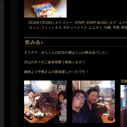
2018年7月19日
|
カテゴリー :
STAFF, STAFF BLOG
|
タグ :
エク
エット
,
フィットネス
,
ボディーメイク
,
ムエタイ
,
川崎
,
平間
,
幸
飲み会♪
さてさて、きらくんの試合の後はジムの飲み会でした♪
沢山の方々のご参加有難う御座います☆
鎌倉より中根さんの参加嬉しかったです！
雰