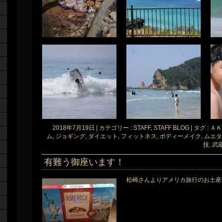
2018年7月19日
|
カテゴリー :
STAFF, STAFF BLOG
|
タグ :
ＡＫ
ム
,
ジョギング
,
ダイエット
,
フィットネス
,
ボディーメイク
,
ムエタ
技
,
武
有難う御座います！
松崎さんよりアメリカ旅行のお土