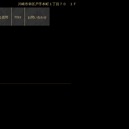
川崎市幸区戸手本町１丁目７０ １Ｆ
る質問
ｱｸｾｽ
お問い合わせ
イブ