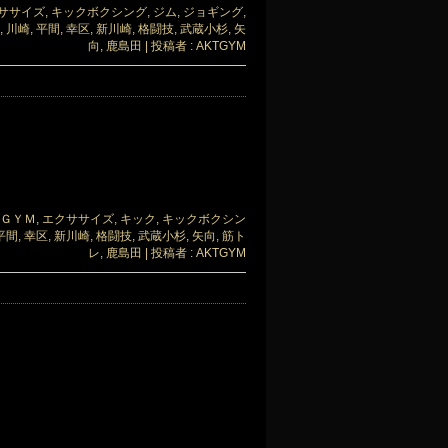
ササイズ
,
キックボクシング
,
ジム
,
ジョギング
,
,
川崎
,
平間
,
幸区
,
新川崎
,
格闘技
,
武蔵小杉
,
矢
向
,
鹿島田
|
投稿者 : AKTGYM
ＧＹＭ
,
エクササイズ
,
キック
,
キックボクシン
平間
,
幸区
,
新川崎
,
格闘技
,
武蔵小杉
,
矢向
,
筋ト
レ
,
鹿島田
|
投稿者 : AKTGYM