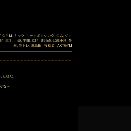
ＴＧＹＭ
,
キック
,
キックボクシング
,
ジム
,
ジョ
区
,
尻手
,
川崎
,
平間
,
幸区
,
新川崎
,
武蔵小杉
,
矢
向
,
筋トレ
,
鹿島田
|
投稿者 : AKTGYM
った様な…
かな～