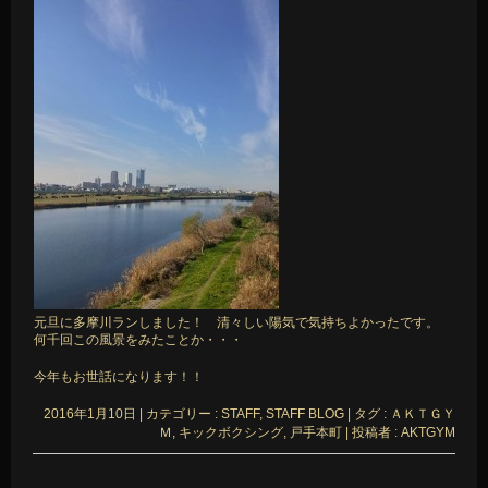
元旦に多摩川ランしました！ 清々しい陽気で気持ちよかったです。
何千回この風景をみたことか・・・
今年もお世話になります！！
2016年1月10日
|
カテゴリー :
STAFF, STAFF BLOG
|
タグ :
ＡＫＴＧＹ
Ｍ
,
キックボクシング
,
戸手本町
|
投稿者 : AKTGYM