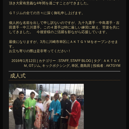
頂き大変有意義な4年間を過ごすことができました。
ＧＴジムの全ての方々に深く御礼申し上げます。
個人的な名前を出して申し訳ないのですが、九十九選手・中島選手・吉
田選手・中三川選手。この４選手は特に厳しい練習に耐え、苦楽を共に
してきました。 今後皆様のご活躍を影ながら応援しています。
最後になりますが、3月に川崎市幸区にＡＫＴＧＹＭをオープンさせま
す。
お立ち寄りの際は是非寄ってください！
2016年1月12日
|
カテゴリー :
STAFF, STAFF BLOG
|
タグ :
ＡＫＴＧＹ
Ｍ
,
GTジム
,
キックボクシング
,
幸区
,
鹿島田
|
投稿者 : AKTGYM
成人式