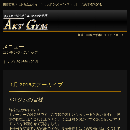
川崎市幸区にあるムエタイ・キックボクシング・フィットネスの本格的GYM
川崎市幸区戸手本町１丁目７０ １Ｆ
メニュー
コンテンツへスキップ
トップ
›
2016年
›
01月
1月 2016
のアーカイブ
GTジムの皆様
皆様お疲れ様です！
トレーナーの阿久津です。ご存知の方もいらっしゃると思いますが、怪
我の回復が遅くこれ以上ＧＴジムにご迷惑をおかけする訳にもいかずＧ
Ｔジムを退職させて頂きました。
不十分な指導で大変恐縮ですが、後藤会長をはじめ皆様が温かく接して