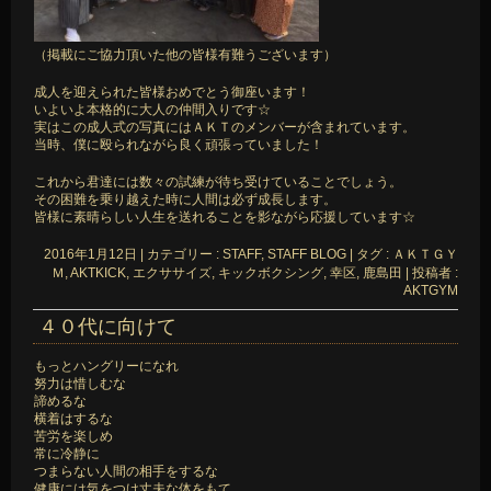
（掲載にご協力頂いた他の皆様有難うございます）
成人を迎えられた皆様おめでとう御座います！
いよいよ本格的に大人の仲間入りです☆
実はこの成人式の写真にはＡＫＴのメンバーが含まれています。
当時、僕に殴られながら良く頑張っていました！
これから君達には数々の試練が待ち受けていることでしょう。
その困難を乗り越えた時に人間は必ず成長します。
皆様に素晴らしい人生を送れることを影ながら応援しています☆
2016年1月12日
|
カテゴリー :
STAFF, STAFF BLOG
|
タグ :
ＡＫＴＧＹ
Ｍ
,
AKTKICK
,
エクササイズ
,
キックボクシング
,
幸区
,
鹿島田
|
投稿者 :
AKTGYM
４０代に向けて
もっとハングリーになれ
努力は惜しむな
諦めるな
横着はするな
苦労を楽しめ
常に冷静に
つまらない人間の相手をするな
健康には気をつけ丈夫な体をもて