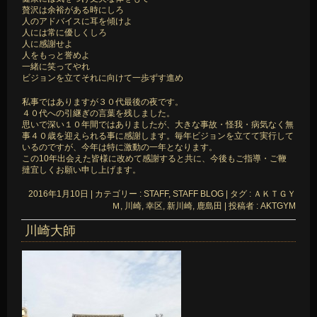
贅沢は余裕がある時にしろ
人のアドバイスに耳を傾けよ
人には常に優しくしろ
人に感謝せよ
人をもっと誉めよ
一緒に笑ってやれ
ビジョンを立てそれに向けて一歩ずす進め
私事ではありますが３０代最後の夜です。
４０代への引継ぎの言葉を残しました。
思いで深い１０年間ではありましたが、大きな事故・怪我・病気なく無
事４０歳を迎えられる事に感謝します。毎年ビジョンを立てて実行して
いるのですが、今年は特に激動の一年となります。
この10年出会えた皆様に改めて感謝すると共に、今後もご指導・ご鞭
撻宜しくお願い申し上げます。
2016年1月10日
|
カテゴリー :
STAFF, STAFF BLOG
|
タグ :
ＡＫＴＧＹ
Ｍ
,
川崎
,
幸区
,
新川崎
,
鹿島田
|
投稿者 : AKTGYM
川崎大師