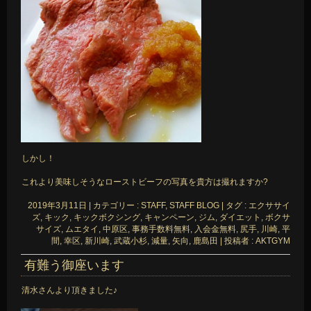
しかし！
これより美味しそうなローストビーフの写真を貴方は撮れますか?
2019年3月11日
|
カテゴリー :
STAFF, STAFF BLOG
|
タグ :
エクササイ
ズ
,
キック
,
キックボクシング
,
キャンペーン
,
ジム
,
ダイエット
,
ボクサ
サイズ
,
ムエタイ
,
中原区
,
事務手数料無料
,
入会金無料
,
尻手
,
川崎
,
平
間
,
幸区
,
新川崎
,
武蔵小杉
,
減量
,
矢向
,
鹿島田
|
投稿者 : AKTGYM
有難う御座います
清水さんより頂きました♪