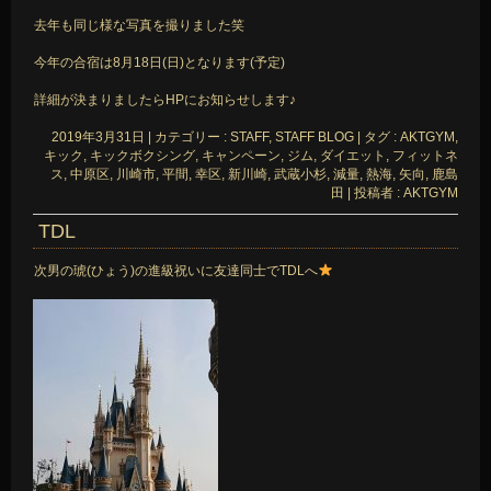
去年も同じ様な写真を撮りました笑
今年の合宿は8月18日(日)となります(予定)
詳細が決まりましたらHPにお知らせします♪
2019年3月31日
|
カテゴリー :
STAFF, STAFF BLOG
|
タグ :
AKTGYM
,
キック
,
キックボクシング
,
キャンペーン
,
ジム
,
ダイエット
,
フィットネ
ス
,
中原区
,
川崎市
,
平間
,
幸区
,
新川崎
,
武蔵小杉
,
減量
,
熱海
,
矢向
,
鹿島
田
|
投稿者 : AKTGYM
TDL
次男の琥(ひょう)の進級祝いに友達同士でTDLへ