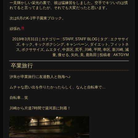
一見輝かしい栄光の裏で、彼は猛練習をしました。空手でキツいのは慣
れてると言ってましたが、それでも大変だったと思います。
次は6月のK-1甲子園東ブロック。
頑張れ
2019年3月31日
|
カテゴリー :
STAFF, STAFF BLOG
|
タグ :
エクササイ
ズ
,
キック
,
キックボクシング
,
キャンペーン
,
ダイエット
,
フィットネ
ス
,
ボクササイズ
,
ムエタイ
,
中原区
,
尻手
,
川崎
,
平間
,
幸区
,
新川崎
,
減
量
,
痩せる
,
矢向
,
美
,
鹿島田
|
投稿者 : AKTGYM
卒業旅行
汐朱が卒業旅行に友達数人と熱海へ♪
ムチャな思い出を作りたかったらしく、なんと自転車で…
自転車…笑
川崎から片道7時間で湯河原に到着！