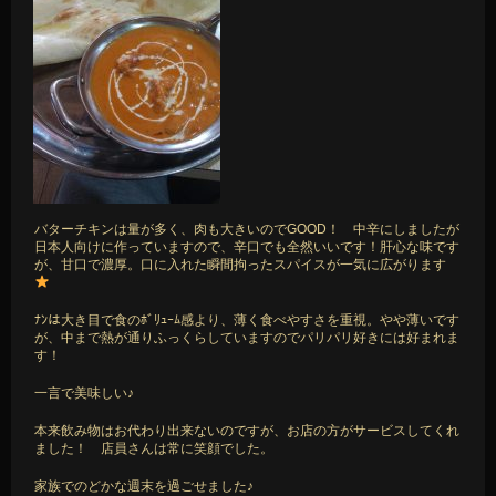
バターチキンは量が多く、肉も大きいのでGOOD！ 中辛にしましたが
日本人向けに作っていますので、辛口でも全然いいです！肝心な味です
が、甘口で濃厚。口に入れた瞬間拘ったスパイスが一気に広がります
ﾅﾝは大き目で食のﾎﾞﾘｭｰﾑ感より、薄く食べやすさを重視。やや薄いです
が、中まで熱が通りふっくらしていますのでパリパリ好きには好まれま
す！
一言で美味しい♪
本来飲み物はお代わり出来ないのですが、お店の方がサービスしてくれ
ました！ 店員さんは常に笑顔でした。
家族でのどかな週末を過ごせました♪