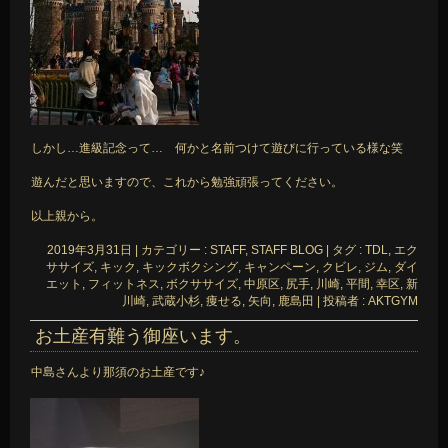
しかし…進級記念って… 何かと名前つけて遊びに行っている様な笑
遊んだと思いますので、これから勉強頑張ってください。
以上親から。
2019年3月31日
|
カテゴリー :
STAFF, STAFF BLOG
|
タグ :
TDL
,
エク
ササイズ
,
キック
,
キックボクシング
,
キャンペーン
,
クビレ
,
ジム
,
ダイ
エット
,
フィットネス
,
ボクササイズ
,
中原区
,
尻手
,
川崎
,
平間
,
幸区
,
新
川崎
,
武蔵小杉
,
痩せる
,
矢向
,
鹿島田
|
投稿者 : AKTGYM
お土産有難う御座います。
中島さんより那須のお土産です♪