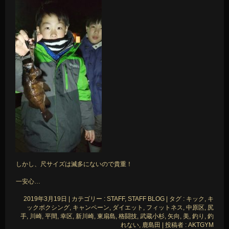
しかし、尺サイズは滅多にないので貴重！
一安心…
2019年3月19日
|
カテゴリー :
STAFF, STAFF BLOG
|
タグ :
キック
,
キ
ックボクシング
,
キャンペーン
,
ダイエット
,
フィットネス
,
中原区
,
尻
手
,
川崎
,
平間
,
幸区
,
新川崎
,
東扇島
,
格闘技
,
武蔵小杉
,
矢向
,
美
,
釣り
,
釣
れない
,
鹿島田
|
投稿者 : AKTGYM