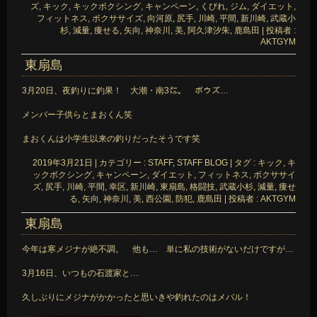
ズ
,
キック
,
キックボクシング
,
キャンペーン
,
くびれ
,
ジム
,
ダイエット
,
フィットネス
,
ボクササイズ
,
向河原
,
尻手
,
川崎
,
平間
,
新川崎
,
武蔵小
杉
,
減量
,
痩せる
,
矢向
,
神奈川
,
美
,
阿久津汐朱
,
鹿島田
|
投稿者 :
AKTGYM
東扇島
3月20日、夜釣りに釣果！ 大潮・南3㍍。 ボウズ…
メンバー子供らとまおくん笑
まおくんは小学生以来の釣りだったそうです笑
2019年3月21日
|
カテゴリー :
STAFF, STAFF BLOG
|
タグ :
キック
,
キ
ックボクシング
,
キャンペーン
,
ダイエット
,
フィットネス
,
ボクササイ
ズ
,
尻手
,
川崎
,
平間
,
幸区
,
新川崎
,
東扇島
,
格闘技
,
武蔵小杉
,
減量
,
痩せ
る
,
矢向
,
神奈川
,
美
,
西公園
,
防犯
,
鹿島田
|
投稿者 : AKTGYM
東扇島
今年は寒メジナが絶不調。 他も… 単に私の技術がないだけですが…
3月16日、いつもの石渡家と…
久しぶりにメジナがかかったと思いきや釣れたのはメバル！