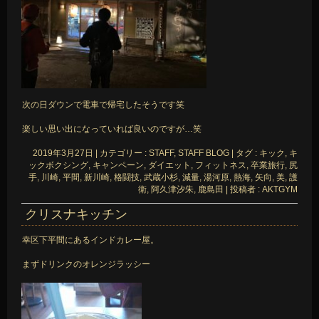
次の日ダウンで電車で帰宅したそうです笑
楽しい思い出になっていれば良いのですが…笑
2019年3月27日
|
カテゴリー :
STAFF, STAFF BLOG
|
タグ :
キック
,
キ
ックボクシング
,
キャンペーン
,
ダイエット
,
フィットネス
,
卒業旅行
,
尻
手
,
川崎
,
平間
,
新川崎
,
格闘技
,
武蔵小杉
,
減量
,
湯河原
,
熱海
,
矢向
,
美
,
護
衛
,
阿久津汐朱
,
鹿島田
|
投稿者 : AKTGYM
クリスナキッチン
幸区下平間にあるインドカレー屋。
まずドリンクのオレンジラッシー