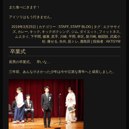
また食べにきます！
アイソリはもう行きません。
2019年3月25日
|
カテゴリー :
STAFF, STAFF BLOG
|
タグ :
エクササイ
ズ
,
カレー
,
キック
,
キックボクシング
,
ジム
,
ダイエット
,
フィットネス
,
ムエタイ
,
下平間
,
健康
,
尻手
,
川崎
,
平間
,
幸区
,
新川崎
,
格闘技
,
武蔵小
杉
,
痩せる
,
矢向
,
筋トレ
,
鹿島田
|
投稿者 : AKTGYM
卒業式
長男の卒業式。 早いな…
三年前、あんな小さかった少年は今や立派な青年へと成長しました。