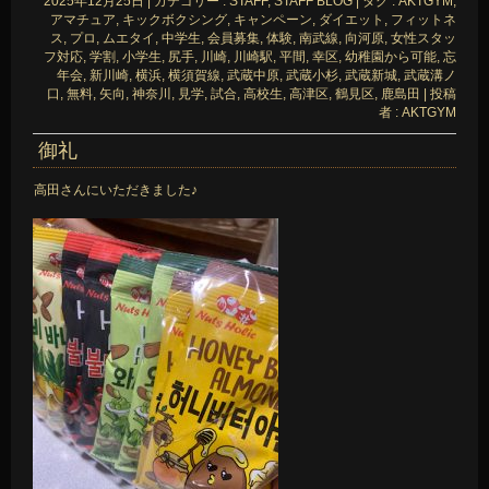
2025年12月25日
|
カテゴリー :
STAFF, STAFF BLOG
|
タグ :
AKTGYM
,
アマチュア
,
キックボクシング
,
キャンペーン
,
ダイエット
,
フィットネ
ス
,
プロ
,
ムエタイ
,
中学生
,
会員募集
,
体験
,
南武線
,
向河原
,
女性スタッ
フ対応
,
学割
,
小学生
,
尻手
,
川崎
,
川崎駅
,
平間
,
幸区
,
幼稚園から可能
,
忘
年会
,
新川崎
,
横浜
,
横須賀線
,
武蔵中原
,
武蔵小杉
,
武蔵新城
,
武蔵溝ノ
口
,
無料
,
矢向
,
神奈川
,
見学
,
試合
,
高校生
,
高津区
,
鶴見区
,
鹿島田
|
投稿
者 : AKTGYM
御礼
高田さんにいただきました♪