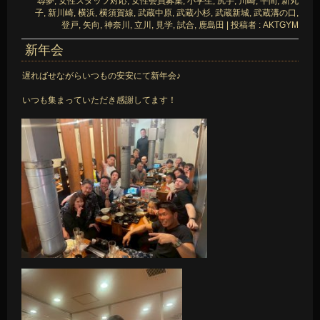
尋夢
,
女性スタッフ対応
,
女性会員募集
,
小学生
,
尻手
,
川崎
,
平間
,
新丸
子
,
新川崎
,
横浜
,
横須賀線
,
武蔵中原
,
武蔵小杉
,
武蔵新城
,
武蔵溝の口
,
登戸
,
矢向
,
神奈川
,
立川
,
見学
,
試合
,
鹿島田
|
投稿者 : AKTGYM
新年会
遅ればせながらいつもの安安にて新年会♪
いつも集まっていただき感謝してます！