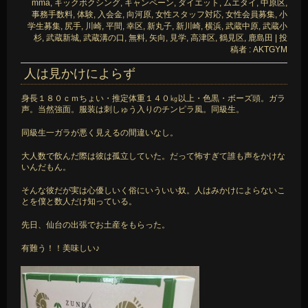
mma
,
キックボクシング
,
キャンペーン
,
ダイエット
,
ムエタイ
,
中原区
,
事務手数料
,
体験
,
入会金
,
向河原
,
女性スタッフ対応
,
女性会員募集
,
小
学生募集
,
尻手
,
川崎
,
平間
,
幸区
,
新丸子
,
新川崎
,
横浜
,
武蔵中原
,
武蔵小
杉
,
武蔵新城
,
武蔵溝の口
,
無料
,
矢向
,
見学
,
高津区
,
鶴見区
,
鹿島田
|
投
稿者 : AKTGYM
人は見かけによらず
身長１８０ｃｍちょい・推定体重１４０㎏以上・色黒・ボーズ頭。ガラ
声。当然強面。服装は刺しゅう入りのチンピラ風。同級生。
同級生一ガラが悪く見えるの間違いなし。
大人数で飲んだ際は彼は孤立していた。だって怖すぎて誰も声をかけな
いんだもん。
そんな彼だが実は心優しいく俗にいういい奴。人はみかけによらないこ
とを僕と数人だけ知っている。
先日、仙台の出張でお土産をもらった。
有難う！！美味しい♪