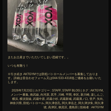
またお土産までいただいてしまい恐縮です。。
いつも有難う！
※引き続き AKTGYMでは防犯パトロールメンバーを募集しておりま
す。詳細は音合わせフォーム又は044-533-4318迄ご連絡をお願いいた
します。
2026年7月23日
|
カテゴリー :
STAFF, STAFF BLOG
|
タグ :
AKTGYM
,
メンバー募集
,
南武線
,
向河原
,
尻手
,
川崎
,
平間
,
幸区
,
新川崎
,
楽しんご
,
横浜
,
横須賀線
,
武蔵中原
,
武蔵小杉
,
武蔵新城
,
武蔵溝ノ口
,
登戸
,
矢向
,
神奈川県
,
防犯パトロール
,
阿久津侶孔
,
阿久津岳之
,
阿久津汐朱
,
阿久津
琥
,
高津区
,
鶴見区
,
鹿島田
|
投稿者 : AKTGYM