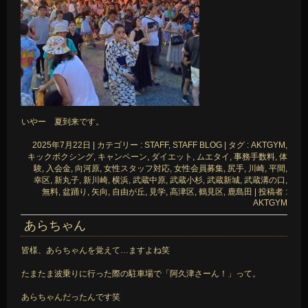
いやー 夏到来です。
2025年7月22日
|
カテゴリー :
STAFF, STAFF BLOG
|
タグ :
AKTGYM
,
キックボクシング
,
キャンペーン
,
ダイエット
,
ムエタイ
,
事務手数料
,
体
験
,
入会金
,
向河原
,
女性スタッフ対応
,
女性会員募集
,
尻手
,
川崎
,
平間
,
幸区
,
新丸子
,
新川崎
,
横浜
,
武蔵中原
,
武蔵小杉
,
武蔵新城
,
武蔵溝の口
,
無料
,
盆踊り
,
矢向
,
自由が丘
,
見学
,
高津区
,
鶴見区
,
鹿島田
|
投稿者 :
AKTGYM
あらちゃん
皆様、あらちゃんを覚えて…ますよね笑
たまたま波乗りに行った際の駐車場で「阿久津さーん！」って。
あらちゃんだったんです笑