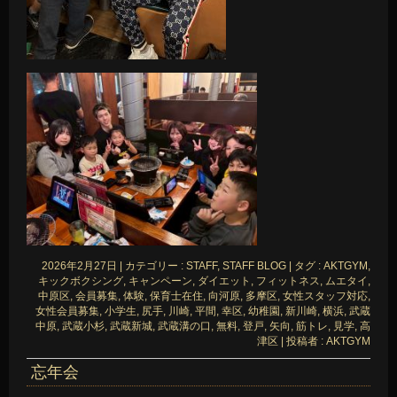
2026年2月27日
|
カテゴリー :
STAFF, STAFF BLOG
|
タグ :
AKTGYM
,
キックボクシング
,
キャンペーン
,
ダイエット
,
フィットネス
,
ムエタイ
,
中原区
,
会員募集
,
体験
,
保育士在住
,
向河原
,
多摩区
,
女性スタッフ対応
,
女性会員募集
,
小学生
,
尻手
,
川崎
,
平間
,
幸区
,
幼稚園
,
新川崎
,
横浜
,
武蔵
中原
,
武蔵小杉
,
武蔵新城
,
武蔵溝の口
,
無料
,
登戸
,
矢向
,
筋トレ
,
見学
,
高
津区
|
投稿者 : AKTGYM
忘年会