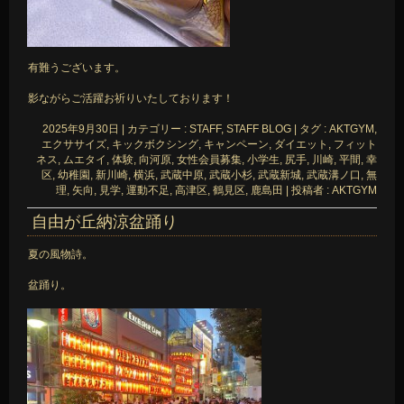
有難うございます。
影ながらご活躍お祈りいたしております！
2025年9月30日
|
カテゴリー :
STAFF, STAFF BLOG
|
タグ :
AKTGYM
,
エクササイズ
,
キックボクシング
,
キャンペーン
,
ダイエット
,
フィット
ネス
,
ムエタイ
,
体験
,
向河原
,
女性会員募集
,
小学生
,
尻手
,
川崎
,
平間
,
幸
区
,
幼稚園
,
新川崎
,
横浜
,
武蔵中原
,
武蔵小杉
,
武蔵新城
,
武蔵溝ノ口
,
無
理
,
矢向
,
見学
,
運動不足
,
高津区
,
鶴見区
,
鹿島田
|
投稿者 : AKTGYM
自由が丘納涼盆踊り
夏の風物詩。
盆踊り。