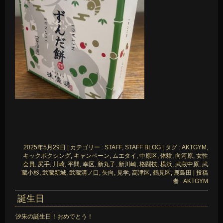
2025年5月29日
|
カテゴリー :
STAFF, STAFF BLOG
|
タグ :
AKTGYM
,
キックボクシング
,
キャンペーン
,
ムエタイ
,
中原区
,
体験
,
向河原
,
女性
会員
,
尻手
,
川崎
,
平間
,
幸区
,
新丸子
,
新川崎
,
格闘技
,
横浜
,
武蔵中原
,
武
蔵小杉
,
武蔵新城
,
武蔵溝ノ口
,
矢向
,
見学
,
高津区
,
鶴見区
,
鹿島田
|
投稿
者 : AKTGYM
誕生日
汐朱の誕生日！おめでとう！