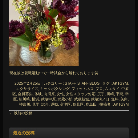
現在彼は就職活動中で一時試合から離れております笑
2025年2月25日
|
カテゴリー :
STAFF, STAFF BLOG
|
タグ :
AKTGYM
,
エクササイズ
,
キックボクシング
,
フィットネス
,
プロ
,
ムエタイ
,
中原
区
,
会員募集
,
体験
,
向河原
,
女性
,
女性スタッフ対応
,
尻手
,
川崎
,
平間
,
幸
区
,
新川崎
,
横浜
,
武蔵中原
,
武蔵小杉
,
武蔵新城
,
武蔵溝ノ口
,
無料
,
矢向
,
神奈川
,
見学
,
試合
,
運動
,
高津区
,
鶴見区
,
鹿島田
|
投稿者 : AKTGYM
←
以前の投稿
最近の投稿