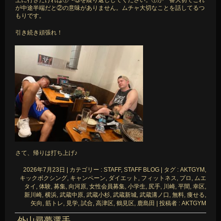
が中途半端だと②の意味がありません。ムチャ大切なことを話してるつ
もりです。
引き続き頑張れ！
さて、帰りは打ち上げ♪
2026年7月23日
|
カテゴリー :
STAFF, STAFF BLOG
|
タグ :
AKTGYM
,
キックボクシング
,
キャンペーン
,
ダイエット
,
フィットネス
,
プロ
,
ムエ
タイ
,
体験
,
募集
,
向河原
,
女性会員募集
,
小学生
,
尻手
,
川崎
,
平間
,
幸区
,
新川崎
,
横浜
,
武蔵中原
,
武蔵小杉
,
武蔵新城
,
武蔵溝ノ口
,
無料
,
痩せる
,
矢向
,
筋トレ
,
見学
,
試合
,
高津区
,
鶴見区
,
鹿島田
|
投稿者 : AKTGYM
外山尋夢選手