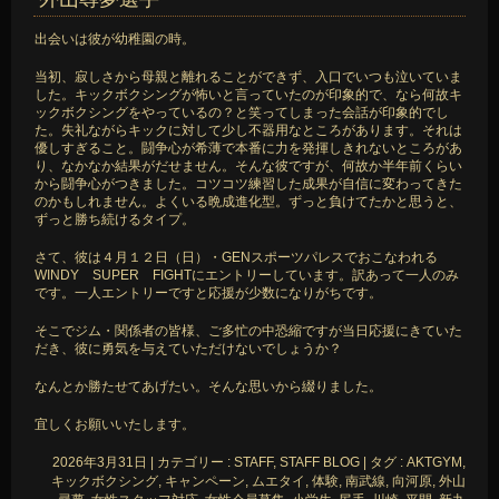
出会いは彼が幼稚園の時。
当初、寂しさから母親と離れることができず、入口でいつも泣いていま
した。キックボクシングが怖いと言っていたのが印象的で、なら何故キ
ックボクシングをやっているの？と笑ってしまった会話が印象的でし
た。失礼ながらキックに対して少し不器用なところがあります。それは
優しすぎること。闘争心が希薄で本番に力を発揮しきれないところがあ
り、なかなか結果がだせません。そんな彼ですが、何故か半年前くらい
から闘争心がつきました。コツコツ練習した成果が自信に変わってきた
のかもしれません。よくいる晩成進化型。ずっと負けてたかと思うと、
ずっと勝ち続けるタイプ。
さて、彼は４月１２日（日）・GENスポーツパレスでおこなわれる
WINDY SUPER FIGHTにエントリーしています。訳あって一人のみ
です。一人エントリーですと応援が少数になりがちです。
そこでジム・関係者の皆様、ご多忙の中恐縮ですが当日応援にきていた
だき、彼に勇気を与えていただけないでしょうか？
なんとか勝たせてあげたい。そんな思いから綴りました。
宜しくお願いいたします。
2026年3月31日
|
カテゴリー :
STAFF, STAFF BLOG
|
タグ :
AKTGYM
,
キックボクシング
,
キャンペーン
,
ムエタイ
,
体験
,
南武線
,
向河原
,
外山