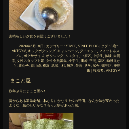
素晴らしい夕食を有難うございました！
2026年5月18日
|
カテゴリー :
STAFF, STAFF BLOG
|
タグ :
3歳〜
,
AKTGYM
,
キックボクシング
,
キャンペーン
,
ダイエット
,
フィットネス
,
プロ
,
ボクササイズ
,
ボクシング
,
ムエタイ
,
中原区
,
中学生
,
体験
,
向河
原
,
女性スタッフ対応
,
女性会員募集
,
小学生
,
川崎
,
平間
,
幸区
,
幼稚児か
ら
,
新丸子
,
新川崎
,
横浜
,
武蔵小杉
,
無料
,
矢向
,
見学
,
試合
,
鶴見区
,
鹿島
田
|
投稿者 : AKTGYM
まこと屋
数年ぶりにまこと屋へ♪
昔からある家系老舗。私なりにかなり上位の評価。なんか味が変わった
ような…気のせいかな？もっと癖があった感。