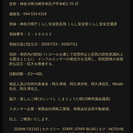
住所・神奈川県川崎市幸区戸手本町1-70 1F
連絡先・044-533-4318
登録・神奈川県庁くらし安全防災局 くらし安全部くらし安全交通課
登録番号・２－２６００２
登録日及び設立日・2026/7/23・2026/7/12
目的・幸区内の防犯パトロールを通じて犯罪抑止と区民の防犯意識向上
を図るとともに、インフルエンサーの発信力を活用し、防犯団体の全国
的な設立・拡大を推進する。
活動回数・月2〜4回。
発起人及び共同代表者名・阿久津琥、阿久津汐朱、阿久津侶孔、Misato
先生、阿久津岳之。
協力・楽しんご様(タレント)。しまりょうた様(川崎市議会議員)
スポンサー企業・有限会社岡島工業様、有限会社吉田不動産様。
以上、ご報告いたします。
2026年7月23日
|
カテゴリー :
STAFF, STAFF BLOG
|
タグ :
AKTGYM
,