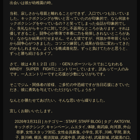
出会いは彼が幼稚園の時。
当初、寂しさから母親と離れることができず、入口でいつも泣いていま
した。キックボクシングが怖いと言っていたのが印象的で、なら何故キ
ックボクシングをやっているの？と笑ってしまった会話が印象的でし
た。失礼ながらキックに対して少し不器用なところがあります。それは
優しすぎること。闘争心が希薄で本番に力を発揮しきれないところがあ
り、なかなか結果がだせません。そんな彼ですが、何故か半年前くらい
から闘争心がつきました。コツコツ練習した成果が自信に変わってきた
のかもしれません。よくいる晩成進化型。ずっと負けてたかと思うと、
ずっと勝ち続けるタイプ。
さて、彼は４月１２日（日）・GENスポーツパレスでおこなわれる
WINDY SUPER FIGHTにエントリーしています。訳あって一人のみ
です。一人エントリーですと応援が少数になりがちです。
そこでジム・関係者の皆様、ご多忙の中恐縮ですが当日応援にきていた
だき、彼に勇気を与えていただけないでしょうか？
なんとか勝たせてあげたい。そんな思いから綴りました。
宜しくお願いいたします。
2026年3月31日
|
カテゴリー :
STAFF, STAFF BLOG
|
タグ :
AKTGYM
,
キックボクシング
,
キャンペーン
,
ムエタイ
,
体験
,
南武線
,
向河原
,
外山
尋夢
,
女性スタッフ対応
,
女性会員募集
,
小学生
,
尻手
,
川崎
,
平間
,
新丸
子
,
新川崎
,
横浜
,
横須賀線
,
武蔵中原
,
武蔵小杉
,
武蔵新城
,
武蔵溝の口
,