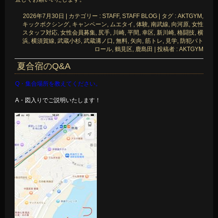
2026年7月30日
|
カテゴリー :
STAFF, STAFF BLOG
|
タグ :
AKTGYM
,
キックボクシング
,
キャンペーン
,
ムエタイ
,
体験
,
南武線
,
向河原
,
女性
スタッフ対応
,
女性会員募集
,
尻手
,
川崎
,
平間
,
幸区
,
新川崎
,
格闘技
,
横
浜
,
横須賀線
,
武蔵小杉
,
武蔵溝ノ口
,
無料
,
矢向
,
筋トレ
,
見学
,
防犯パト
ロール
,
鶴見区
,
鹿島田
|
投稿者 : AKTGYM
夏合宿のQ&A
Q・集合場所を教えてください。
A・図入りでご説明いたします！