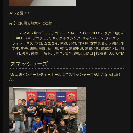
やっと夏！！
赤◯は何回も無意味に注射…
2026年7月23日
|
カテゴリー :
STAFF, STAFF BLOG
|
タグ :
3歳〜
,
AKTGYM
,
アマチュア
,
キックボクシング
,
キャンペーン
,
ダイエット
,
フィットネス
,
プロ
,
ムエタイ
,
体験
,
合宿
,
向河原
,
女性スタッフ対応
,
小
学生
,
尻手
,
川崎
,
平間
,
新川崎
,
横浜
,
武蔵中原
,
武蔵小杉
,
武蔵溝ノ口
,
無
料
,
矢向
,
神奈川
,
筋トレ
,
見学
,
試合
,
運動
,
鹿島田
|
投稿者 : AKTGYM
スマッシャーズ
7/5 品川インターシティーホールにてスマッシャーズがおこなわれまし
た。