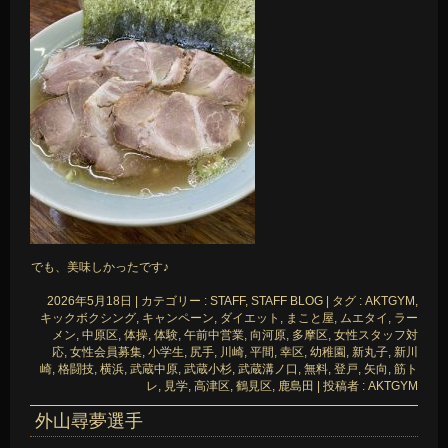
でも、美味しかったです♪
2026年5月18日
|
カテゴリー :
STAFF, STAFF BLOG
|
タグ :
AKTGYM
,
キックボクシング
,
キャンペーン
,
ダイエット
,
まこと屋
,
ムエタイ
,
ラー
メン
,
中原区
,
体操
,
体験
,
午前中営業
,
向河原
,
多摩区
,
女性スタッフ対
応
,
女性会員募集
,
小学生
,
尻手
,
川崎
,
平間
,
幸区
,
幼稚園
,
新丸子
,
新川
崎
,
格闘技
,
横浜
,
武蔵中原
,
武蔵小杉
,
武蔵溝ノ口
,
無料
,
登戸
,
矢向
,
筋ト
レ
,
見学
,
高津区
,
鶴見区
,
鹿島田
|
投稿者 : AKTGYM
外山尋夢選手