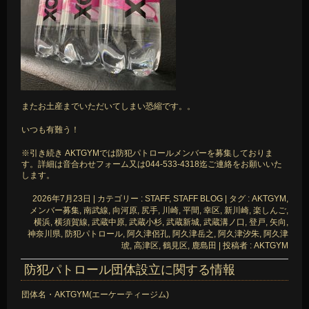
またお土産までいただいてしまい恐縮です。。
いつも有難う！
※引き続き AKTGYMでは防犯パトロールメンバーを募集しておりま
す。詳細は音合わせフォーム又は044-533-4318迄ご連絡をお願いいた
します。
2026年7月23日
|
カテゴリー :
STAFF, STAFF BLOG
|
タグ :
AKTGYM
,
メンバー募集
,
南武線
,
向河原
,
尻手
,
川崎
,
平間
,
幸区
,
新川崎
,
楽しんご
,
横浜
,
横須賀線
,
武蔵中原
,
武蔵小杉
,
武蔵新城
,
武蔵溝ノ口
,
登戸
,
矢向
,
神奈川県
,
防犯パトロール
,
阿久津侶孔
,
阿久津岳之
,
阿久津汐朱
,
阿久津
琥
,
高津区
,
鶴見区
,
鹿島田
|
投稿者 : AKTGYM
防犯パトロール団体設立に関する情報
団体名・AKTGYM(エーケーティージム)