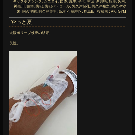
キックボクシング
,
ムエタイ
,
団体
,
尻手
,
平間
,
幸区
,
新川崎
,
犯罪
,
矢向
,
神奈川
,
警察
,
防犯
,
防犯パトロール
,
阿久津侶孔
,
阿久津岳之
,
阿久津汐
朱
,
阿久津琥
,
阿久津美里
,
高津区
,
鶴見区
,
鹿島田
|
投稿者 : AKTGYM
やっと夏
大腸ポリープ検査の結果。
良性。