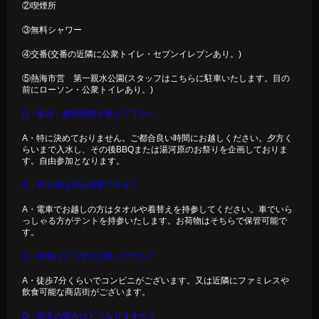
②喫煙所
③無料シャワー
④交番(交番の近隣に公衆トイレ・セブンイレブンあり。)
⑤熱海市営 第一親水公園(スタッフはこちらに駐車いたします。目の
前にローソン・公衆トイレあり。)
Q・集合・解散時間を教えて下さい。
A・特に決めておりません。ご都合良い時間にお越しください。夕方く
らいまで入水し、その後BBQまたは湯河原のお祭りを企画しておりま
す。自由参加となります。
Q・持ち物は何が必要ですか？
A・電車でお越しの方はタオルや着替えを持参してください。車でいら
っしゃる方がテントを持参いたします。お荷物はそちらで保管可能で
す。
Q・昼食はどうすれば良いですか？
A・徒歩7分くらいでコンビニがございます。又は近隣にファミレスや
飲食可能な商店街がございます。
Q・雨天の場合はどうなりますか？