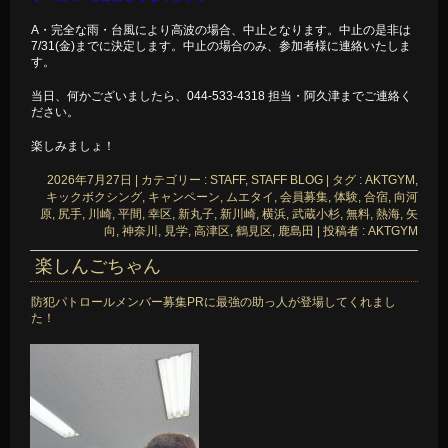
A・完全な雨・台風により高波の場合、中止となります。中止の是非は
7/31(金)までに決定します。中止の場合のみ、参加者様に連絡いたしま
す。
当日、何かございましたら、044-533-4318 担当・阿久津までご連絡く
ださい。
楽しみましょ！
2026年7月27日
|
カテゴリー :
STAFF, STAFF BLOG
|
タグ :
AKTGYM
,
キックボクシング
,
キャンペーン
,
ムエタイ
,
会員募集
,
体験
,
合宿
,
向河
原
,
尻手
,
川崎
,
平間
,
幸区
,
新丸子
,
新川崎
,
横浜
,
武蔵小杉
,
無料
,
熱海
,
矢
向
,
神奈川
,
見学
,
高津区
,
鶴見区
,
鹿島田
|
投稿者 : AKTGYM
楽しんごちゃん
防犯パトロールメンバー募集PRに最強の助っ人が登場してくれまし
た！