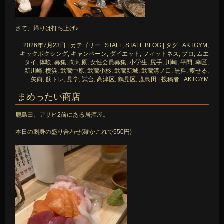
さて、帰りは打ち上げ♪
2026年7月23日
|
カテゴリー :
STAFF, STAFF BLOG
|
タグ :
AKTGYM
,
キックボクシング
,
キャンペーン
,
ダイエット
,
フィットネス
,
プロ
,
ムエ
タイ
,
体験
,
募集
,
向河原
,
女性会員募集
,
小学生
,
尻手
,
川崎
,
平間
,
幸区
,
新川崎
,
横浜
,
武蔵中原
,
武蔵小杉
,
武蔵新城
,
武蔵溝ノ口
,
無料
,
痩せる
,
矢向
,
筋トレ
,
見学
,
試合
,
高津区
,
鶴見区
,
鹿島田
|
投稿者 : AKTGYM
まめったい商店
鹿島田、アサヒ2前にある居酒屋。
本日の刺身の盛り合わせ(確かこれで550円)