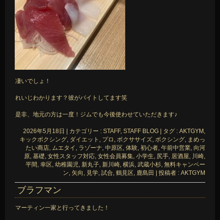
凄いでしょ！
れいじわかります？彼がバイトしてます笑
是非、地元の方は一度！ジムでも今後使わせていただきます♪
2026年5月18日
|
カテゴリー :
STAFF, STAFF BLOG
|
タグ :
AKTGYM
,
キックボクシング
,
ダイエット
,
プロ
,
ボクササイズ
,
ボクシング
,
まめっ
たい商店
,
ムエタイ
,
ラゾーナ
,
中原区
,
体験
,
初心者
,
午前中営業
,
向河
原
,
基礎
,
女性スタッフ対応
,
女性会員募集
,
小学生
,
尻手
,
居酒屋
,
川崎
,
平間
,
幸区
,
幼稚園児
,
新丸子
,
新川崎
,
横浜
,
武蔵小杉
,
無料キャンペー
ン
,
矢向
,
見学
,
試合
,
鶴見区
,
鹿島田
|
投稿者 : AKTGYM
ブラフマン
マーティン一家と行ってきました！