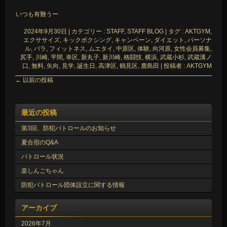
いつも有難うー
2024年9月30日
|
カテゴリー :
STAFF, STAFF BLOG
|
タグ :
AKTGYM
,
エクササイズ
,
キックボクシング
,
キャンペーン
,
ダイエット
,
パーソナ
ル
,
バラ
,
フィットネス
,
ムエタイ
,
中原区
,
体験
,
向河原
,
女性会員募集
,
尻手
,
川崎
,
平間
,
幸区
,
新丸子
,
新川崎
,
格闘技
,
横浜
,
武蔵小杉
,
武蔵溝ノ
口
,
無料
,
矢向
,
見学
,
誕生日
,
高津区
,
鶴見区
,
鹿島田
|
投稿者 : AKTGYM
←
以前の投稿
最近の投稿
第3回、防犯パトロールのお知らせ
夏合宿のQ&A
パトロール状況
楽しんごちゃん
防犯パトロール団体設立に関する情報
アーカイブ
2026年7月