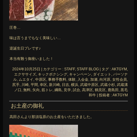
圧巻…
味は言うまでもなく美味しい…
逆誕生日プレです♪
本当有難う御座いました！
2024年10月25日
|
カテゴリー :
STAFF, STAFF BLOG
|
タグ :
AKTGYM
,
エクササイズ
,
キックボクシング
,
キャンペーン
,
ダイエット
,
パーソナ
ル
,
ムエタイ
,
中原区
,
事務手数料
,
体験
,
入会金
,
加瀬
,
向河原
,
女性会員
,
尻手
,
川崎
,
平間
,
幸区
,
新川崎
,
日吉
,
横浜
,
武蔵中原区
,
武蔵小杉
,
武蔵溝
ノ口
,
無料
,
矢向
,
筋トレ
,
綱島
,
見学
,
試合
,
高津区
,
鶴見区
,
鹿島田
,
黒毛
和牛
|
投稿者 : AKTGYM
お土産の御礼
高田さんより那須塩原のお土産をいただきました。