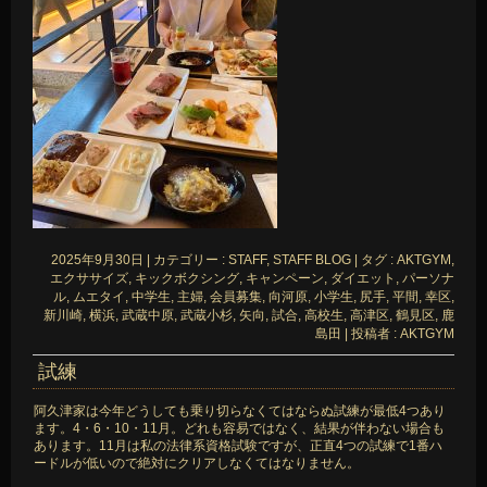
2025年9月30日
|
カテゴリー :
STAFF, STAFF BLOG
|
タグ :
AKTGYM
,
エクササイズ
,
キックボクシング
,
キャンペーン
,
ダイエット
,
パーソナ
ル
,
ムエタイ
,
中学生
,
主婦
,
会員募集
,
向河原
,
小学生
,
尻手
,
平間
,
幸区
,
新川崎
,
横浜
,
武蔵中原
,
武蔵小杉
,
矢向
,
試合
,
高校生
,
高津区
,
鶴見区
,
鹿
島田
|
投稿者 : AKTGYM
試練
阿久津家は今年どうしても乗り切らなくてはならぬ試練が最低4つあり
ます。4・6・10・11月。どれも容易ではなく、結果が伴わない場合も
あります。11月は私の法律系資格試験ですが、正直4つの試練で1番ハ
ードルが低いので絶対にクリアしなくてはなりません。