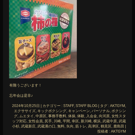
有難うございます！
忘年会は是非♪
2024年10月25日
|
カテゴリー :
STAFF, STAFF BLOG
|
タグ :
AKTGYM
,
エクササイズ
,
キックボクシング
,
キャンペーン
,
パーソナル
,
ボクシン
グ
,
ムエタイ
,
中原区
,
事務手数料
,
体操
,
体験
,
入会金
,
向河原
,
女性スタ
ッフ対応
,
女性会員
,
尻手
,
川崎
,
平間
,
幸区
,
新川崎
,
横浜
,
武蔵中原
,
武蔵
小杉
,
武蔵新庄
,
武蔵溝の口
,
無料
,
矢向
,
筋トレ
,
高津区
,
鶴見区
,
鹿島田
|
投稿者 : AKTGYM