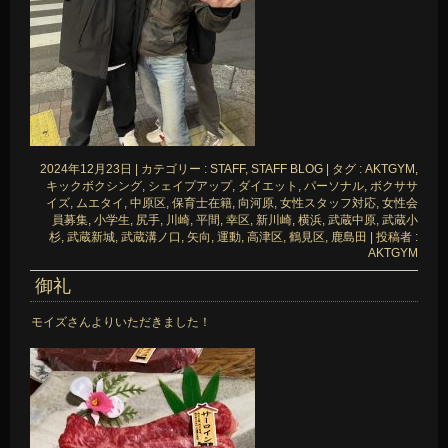
2024年12月23日
|
カテゴリー :
STAFF, STAFF BLOG
|
タグ :
AKTGYM
,
キックボクシング
,
シェイプアップ
,
ダイエット
,
パーソナル
,
ボクササ
イズ
,
ムエタイ
,
中原区
,
保育士在籍
,
向河原
,
女性スタッフ対応
,
女性会
員募集
,
小学生
,
尻手
,
川崎
,
平間
,
幸区
,
新川崎
,
横浜
,
武蔵中原
,
武蔵小
杉
,
武蔵新城
,
武蔵溝ノ口
,
矢向
,
運動
,
高津区
,
鶴見区
,
鹿島田
|
投稿者 :
AKTGYM
御礼
モイズさんよりいただきました！