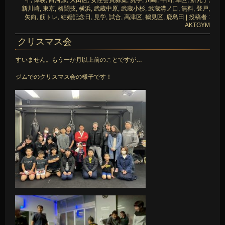
新川崎
,
東京
,
格闘技
,
横浜
,
武蔵中原
,
武蔵小杉
,
武蔵溝ノ口
,
無料
,
登戸
,
矢向
,
筋トレ
,
結婚記念日
,
見学
,
試合
,
高津区
,
鶴見区
,
鹿島田
|
投稿者 :
AKTGYM
クリスマス会
すいません。もう一か月以上前のことですが…
ジムでのクリスマス会の様子です！