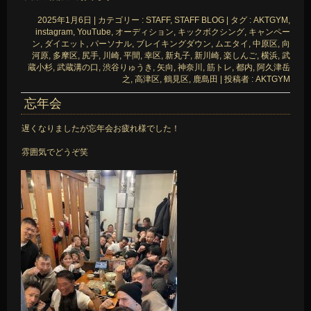
2025年1月6日
|
カテゴリー :
STAFF, STAFF BLOG
|
タグ :
AKTGYM
,
instagram
,
YouTube
,
オーディション
,
キックボクシング
,
キャンペー
ン
,
ダイエット
,
パーソナル
,
ブレイキングダウン
,
ムエタイ
,
中原区
,
向
河原
,
多摩区
,
尻手
,
川崎
,
平間
,
幸区
,
新丸子
,
新川崎
,
楽しんご
,
横浜
,
武
蔵小杉
,
武蔵溝の口
,
渋谷りゅうき
,
矢向
,
神奈川
,
筋トレ
,
都内
,
阿久津岳
之
,
高津区
,
鶴見区
,
鹿島田
|
投稿者 : AKTGYM
忘年会
遅くなりましたが忘年会お疲れ様でした！
雰囲気でどうぞ笑