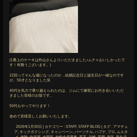
(1番上のケーキは外山さんよりいただきました♪ムチャおいしかったで
す！有難うございます。)
22回ってそんな歳になったのか…結婚記念日と誕生日が一緒なのです
が、50才となりました笑
40代を気力で乗り越えられたのは、ジムにて練習にお付き合いいただ
きました皆様のお陰です。
50代もやってやります！
改めて皆様宜しくお願いいたします。
2026年1月30日
|
カテゴリー :
STAFF, STAFF BLOG
|
タグ :
アマチュ
ア
,
キックボクシング
,
キャンペーン
,
パーソナル
,
ハプナ
,
プロ
,
ムエタ
イ
,
体験
,
向河原
,
大田区
,
女性会員募集
,
尻手
,
川崎
,
平間
,
幸区
,
新丸子
,