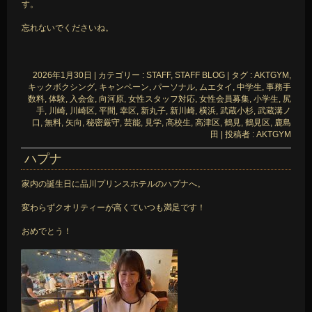
す。
忘れないでくださいね。
2026年1月30日
|
カテゴリー :
STAFF, STAFF BLOG
|
タグ :
AKTGYM
,
キックボクシング
,
キャンペーン
,
パーソナル
,
ムエタイ
,
中学生
,
事務手
数料
,
体験
,
入会金
,
向河原
,
女性スタッフ対応
,
女性会員募集
,
小学生
,
尻
手
,
川崎
,
川崎区
,
平間
,
幸区
,
新丸子
,
新川崎
,
横浜
,
武蔵小杉
,
武蔵溝ノ
口
,
無料
,
矢向
,
秘密厳守
,
芸能
,
見学
,
高校生
,
高津区
,
鶴見
,
鶴見区
,
鹿島
田
|
投稿者 : AKTGYM
ハプナ
家内の誕生日に品川プリンスホテルのハプナへ。
変わらずクオリティーが高くていつも満足です！
おめでとう！