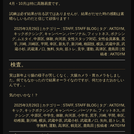
4月・10月は特に高難易度です。
試練は必ず結果が出る訳ではありませんが、結果がだせた時の感動は素
晴らしいものだと信じて頑張ります！
2025年3月29日
|
カテゴリー :
STAFF, STAFF BLOG
|
タグ :
AKTGYM
,
キックボクシング
,
キャンペーン
,
パーソナル
,
フィットネス
,
ボクシン
グ
,
ムエタイ
,
中原区
,
体験
,
向河原
,
女性スタッフ対応
,
女性会員募集
,
尻
手
,
川崎
,
川崎区
,
平間
,
幸区
,
新丸子
,
新川崎
,
格闘技
,
横浜
,
武蔵中原
,
武
蔵小杉
,
武蔵溝ノ口
,
無料
,
矢向
,
筋トレ
,
見学
,
運動
,
高津区
,
鹿島田
|
投
稿者 : AKTGYM
検査。
実は新年より腸の様子が芳しくなく、大腸カメラ・胃カメラをしまし
た。何でもなかったので結果オーライなのですが、何だかまだおかしい
んです。。
気のせいかな！？
2025年3月29日
|
カテゴリー :
STAFF, STAFF BLOG
|
タグ :
AKTGYM
,
キック
,
キックボクシング
,
キャンペーン
,
パーソナル
,
フィットネス
,
ボ
クシング
,
中原区
,
中学生
,
体験
,
向河原
,
小学生
,
尻手
,
川崎
,
平間
,
幸区
,
幼稚園
,
新川崎
,
横浜
,
武蔵中原
,
武蔵小杉
,
武蔵溝ノ口
,
矢向
,
筋トレ
,
見
学無料
,
運動
,
高津区
,
鶴見区
,
鹿島田
|
投稿者 : AKTGYM