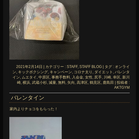
2021年2月14日
|
カテゴリー :
STAFF, STAFF BLOG
|
タグ :
オンライ
ン
,
キックボクシング
,
キャンペーン
,
コロナ太り
,
ダイエット
,
バレンタ
イン
,
ムエタイ
,
中原区
,
事務手数料
,
入会金
,
女性
,
尻手
,
川崎
,
幸区
,
新川
崎
,
横浜
,
武蔵小杉
,
減量
,
無料
,
矢向
,
高津区
,
鶴見区
,
鹿島田
|
投稿者 :
AKTGYM
バレンタイン
家内よりチョコをもらった！