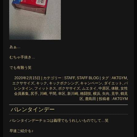
あぁ…
むちゃ手抜き…
でも有難う笑
2020年2月15日
|
カテゴリー :
STAFF, STAFF BLOG
|
タグ :
AKTGYM
,
エクササイズ
,
キック
,
キックボクシング
,
キャンペーン
,
ダイエット
,
バ
レンタイン
,
フィットネス
,
ボクササイズ
,
ムエタイ
,
中原区
,
体験
,
女性
会員募集
,
尻手
,
川崎
,
平間
,
幸区
,
新川崎
,
格闘技
,
横浜
,
矢向
,
見学
,
鶴見
区
,
鹿島田
|
投稿者 : AKTGYM
バレンタインデー
バレンタインデーチョコは義理でもうれしいものでして…笑
早速ご紹介を♪