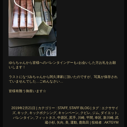
ゆらちゃんから皆様へのバレンタインデーも♪お会いした方お礼をお願
いします！
ラストになづみちゃんから阿久津家に頂いたのですが、写真が保存され
ていませんでした…ごめんなさい…
皆様有難う御座います☆
2019年2月21日
|
カテゴリー :
STAFF, STAFF BLOG
|
タグ :
エクササイ
ズ
,
キック
,
キックボクシング
,
キャンペーン
,
クビレ
,
ジム
,
ダイエット
,
バレンタイン
,
フィットネス
,
中原区
,
尻手
,
川崎
,
平間
,
幸区
,
新川崎
,
武
蔵小杉
,
矢向
,
美
,
運動
,
鹿島田
|
投稿者 : AKTGYM